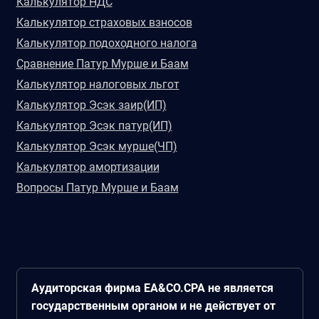
Калькулятор НДС
Калькулятор страховых взносов
Калькулятор подоходного налога
Сравнение Патур Мурше и Баам
Калькулятор налоговых льгот
Калькулятор Эсэк заир(ИП)
Калькулятор Эсэк патур(ИП)
Калькулятор Эсэк мурше(ЧП)
Калькулятор амортизации
Вопросы Патур Мурше и Баам
Аудиторская фирма EA&CO.CPA не является
государственным органом и не действует от