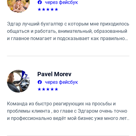
через фейсбук
★
★
★
★
★
Эдгар лучший бухгалтер с которым мне приходилось
общаться и работать, внимательный, образованный
и главное помагает и подсказывает как правильно
поступать. Предоставляет большой спектр услуг ☝️
Очень рекомендую всем!
Pavel Morev
через фейсбук
★
★
★
★
★
Команда из быстро реагирующих на просьбы и
проблемы клиента , во главе с Эдгаром очень точно
и профессионально ведёт мой бизнес уже много лет.
Крайне рекомендую.