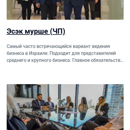
упрощает возможность инвестиций.
Эсэк мурше (ЧП)
Самый часто встречающийся вариант ведения
бизнеса в Израиле. Подходит для представителей
среднего и крупного бизнеса. Главное обязательство
такой компании — уплата налогов, в том числе НДС,
правда, с возможностью возврата части выплат с
частотой примерно один раз в 30 или 60 дней.
Владелец имеет возможности для расширения и
увеличения прибыли без каких-либо верхних
лимитов и ограничений. Один из главных
аргументов открыть бизнес в Израиле формате Эсек
Мурше — простая форма отчетности.