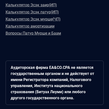
Калькулятор Эсэк заир(ИП)
Калькулятор Эсэк патур(ИП)
Калькулятор Эсэк мурше(ЧП)
Калькулятор амортизации
Вопросы Патур Мурше и Баам
Аудиторская фирма EA&CO.CPA не является
государственным органом и не действует от
имени Регистратора компаний, Налогового
управления, Института национального
страхования (Битуах Леуми) или любого
другого государственного органа.