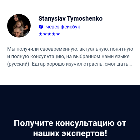
Stanyslav Tymoshenko
через фейсбук
★
★
★
★
★
Мы получили своевременную, актуальную, понятную
и полную консультацию, на выбранном нами языке
(русский). Едгар хорошо изучил отрасль, смог дать
дополнительные советы и контакты необходимых
специалистов. Мы с удовольствием продолжаем
сотрудничество и дальше, так как
квалифицированная помощь и сопровождение
бизнеса гарантирует безопасность и прозрачность
его ведения, страхует от многих рисков и экономит
ваше время.
Получите консультацию от
наших экспертов!