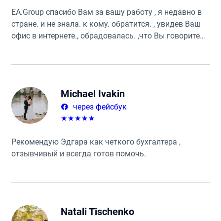
ЕА.Group спасибо Вам за вашу работу , я недавно в
стране. и не знала. к кому. обратится. , увидев Ваш
офис в интернете., обрадовалась. ,что Вы говорите
по русски.сразу обратилась и не ошиблась. уже год
мы вместе работаем. 👌и еще долго будем. 👌ребята.
самые лучшие
Michael Ivakin
через фейсбук
★
★
★
★
★
Рекомендую Эдгара как четкого бухгалтера ,
отзывчивый и всегда готов помочь.
Natali Tischenko