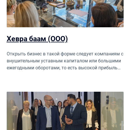
Хевра баам (ООО)
Открыть бизнес в такой форме следует компаниям с
внушительным уставным капиталом или большими
ежегодными оборотами, то есть высокой прибылью.
Работа в форме Хевра Баам дает возможность
скорректировать налоговые выплаты в
соответствии с реальным уровнем дохода компании.
Открытие бизнеса такого стандарта согласно
законам защищает предпринимателя от
индивидуальной ответственности. Официальная
регистрация в качестве юридического лица
повышает лимит доверия к бизнесу в Израиле и