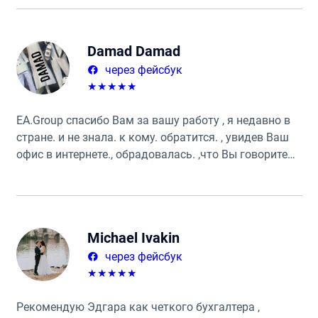
удовольствие.
Damad Damad
через фейсбук
★
★
★
★
★
ЕА.Group спасибо Вам за вашу работу , я недавно в
стране. и не знала. к кому. обратится. , увидев Ваш
офис в интернете., обрадовалась. ,что Вы говорите
по русски.сразу обратилась и не ошиблась. уже год
мы вместе работаем. 👌и еще долго будем. 👌ребята.
самые лучшие
Michael Ivakin
через фейсбук
★
★
★
★
★
Рекомендую Эдгара как четкого бухгалтера ,