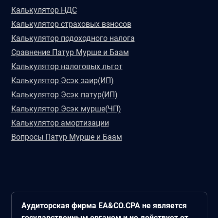
Калькулятор НДС
Калькулятор страховых взносов
Калькулятор подоходного налога
Сравнение Патур Мурше и Баам
Калькулятор налоговых льгот
Калькулятор Эсэк заир(ИП)
Калькулятор Эсэк патур(ИП)
Калькулятор Эсэк мурше(ЧП)
Калькулятор амортизации
Вопросы Патур Мурше и Баам
Аудиторская фирма EA&CO.CPA не является
государственным органом и не действует от