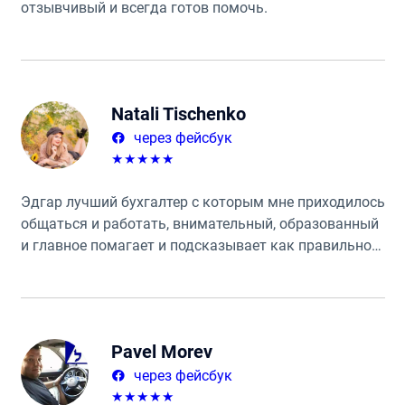
отзывчивый и всегда готов помочь.
Natali Tischenko
через фейсбук
★
★
★
★
★
Эдгар лучший бухгалтер с которым мне приходилось
общаться и работать, внимательный, образованный
и главное помагает и подсказывает как правильно
поступать. Предоставляет большой спектр услуг ☝️
Очень рекомендую всем!
Pavel Morev
через фейсбук
★
★
★
★
★