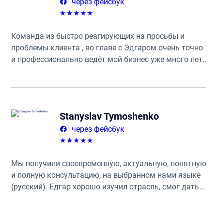
через фейсбук
★
★
★
★
★
Команда из быстро реагирующих на просьбы и
проблемы клиента , во главе с Эдгаром очень точно
и профессионально ведёт мой бизнес уже много лет.
Крайне рекомендую.
Stanyslav Tymoshenko
через фейсбук
★
★
★
★
★
Мы получили своевременную, актуальную, понятную
и полную консультацию, на выбранном нами языке
(русский). Едгар хорошо изучил отрасль, смог дать
дополнительные советы и контакты необходимых
специалистов. Мы с удовольствием продолжаем