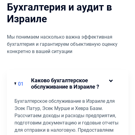
сотрудничество и дальше, так как
Бухгалтерия и аудит в
квалифицированная помощь и сопровождение
Израиле
бизнеса гарантирует безопасность и прозрачность
его ведения, страхует от многих рисков и экономит
ваше время.
Мы понимаем насколько важна эффективная
бухгалтерия и гарантируем объективную оценку
конкретно в вашей ситуации
Каково бухгалтерское
01
обслуживание в Израиле ?
Бухгалтерское обслуживание в Израиле для
Эсек Патур, Эсек Мурше и Хевра Баам.
Рассчитаем доходы и расходы предприятия,
подготовим документацию и годовые отчеты
для отправки в налоговую. Предоставляем