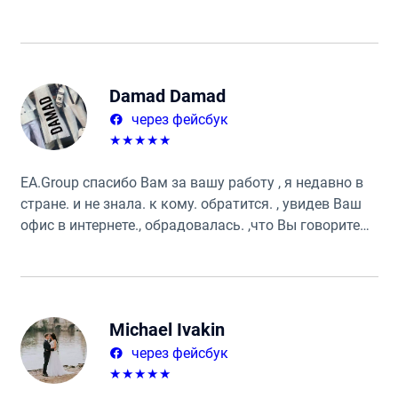
добродушием. Приходить сюда большое
удовольствие.
Damad Damad
через фейсбук
★
★
★
★
★
ЕА.Group спасибо Вам за вашу работу , я недавно в
стране. и не знала. к кому. обратится. , увидев Ваш
офис в интернете., обрадовалась. ,что Вы говорите
по русски.сразу обратилась и не ошиблась. уже год
мы вместе работаем. 👌и еще долго будем. 👌ребята.
самые лучшие
Michael Ivakin
через фейсбук
★
★
★
★
★