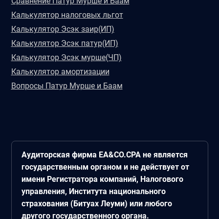
Сравнение Патур Мурше и Баам
Калькулятор налоговых льгот
Калькулятор Эсэк заир(ИП)
Калькулятор Эсэк патур(ИП)
Калькулятор Эсэк мурше(ЧП)
Калькулятор амортизации
Вопросы Патур Мурше и Баам
Аудиторская фирма EA&CO.CPA не является
государственным органом и не действует от
имени Регистратора компаний, Налогового
управления, Института национального
страхования (Битуах Леуми) или любого
другого государственного органа.