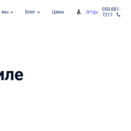
050-881-
у мы
Блог
Цены
עברית
7217
иле