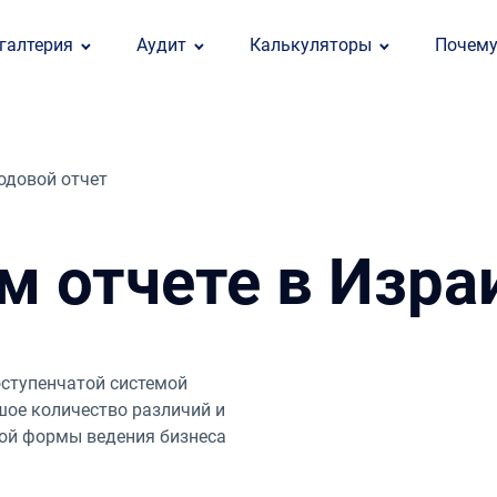
галтерия
Аудит
Калькуляторы
Почем
одовой отчет
м отчете в Изра
оступенчатой системой
ое количество различий и
ной формы ведения бизнеса