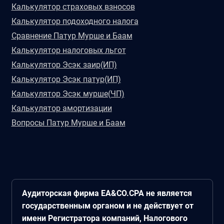
Калькулятор страховых взносов
Калькулятор подоходного налога
Сравнение Патур Мурше и Баам
Калькулятор налоговых льгот
Калькулятор Эсэк заир(ИП)
Калькулятор Эсэк патур(ИП)
Калькулятор Эсэк мурше(ЧП)
Калькулятор амортизации
Вопросы Патур Мурше и Баам
Аудиторская фирма EA&CO.CPA не является
государственным органом и не действует от
имени Регистратора компаний, Налогового