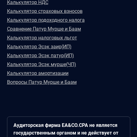
Калькулятор НДС
Калькулятор страховых взносов
Калькулятор подоходного налога
Сравнение Патур Мурше и Баам
Калькулятор налоговых льгот
Калькулятор Эсэк заир(ИП)
Калькулятор Эсэк патур(ИП)
Калькулятор Эсэк мурше(ЧП)
Калькулятор амортизации
Вопросы Патур Мурше и Баам
Аудиторская фирма EA&CO.CPA не является
государственным органом и не действует от