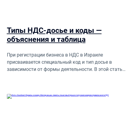
Типы НДС-досье и коды —
объяснения и таблица
При регистрации бизнеса в НДС в Израиле
присваивается специальный код и тип досье в
зависимости от формы деятельности. В этой статье
— таблица кодов НДС, объяснения по каждому типу:
Осек Патур, Осек Морше, ООО, НКО и др. Поясним,
как это влияет на отчётность и ведение бизнеса.