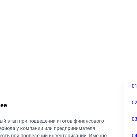
0
0
нее
0
ый этап при подведении итогов финансового
 периода у компании или предпринимателя
0
честь при проведении инвентаризации. Именно